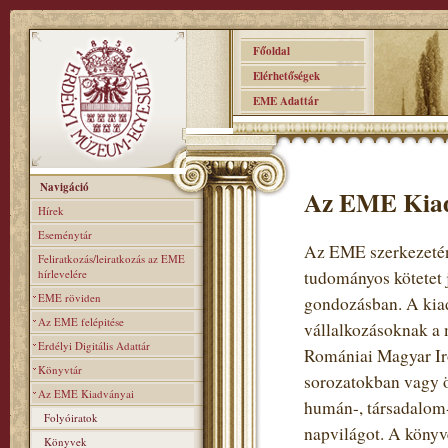
Főoldal
Elérhetőségek
EME Adattár
Navigáció
Az EME Kia
Hírek
Eseménytár
Az EME szerkezeténe
Feliratkozás/leiratkozás az EME
hírlevelére
tudományos kötetet 
EME röviden
gondozásban. A kiad
Az EME felépitése
vállalkozásoknak a 
Erdélyi Digitális Adattár
Romániai Magyar Iro
Könyvtár
sorozatokban vagy ö
Az EME Kiadványai
humán-, társadalom-
Folyóiratok
napvilágot. A könyv
Könyvek