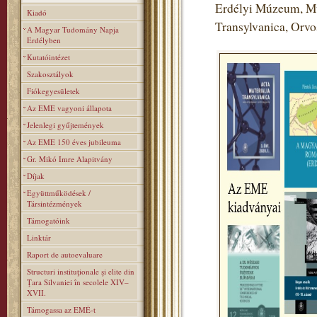
Erdélyi Múzeum, Mú
Kiadó
Transylvanica, Orv
A Magyar Tudomány Napja
Erdélyben
Kutatóintézet
Szakosztályok
Fiókegyesületek
Az EME vagyoni állapota
Jelenlegi gyűjtemények
Az EME 150 éves jubileuma
Gr. Mikó Imre Alapitvány
Díjak
Együttműködések /
Társintézmények
Támogatóink
Linktár
Raport de autoevaluare
Structuri instituţionale şi elite din
Ţara Silvaniei în secolele XIV–
XVII.
Támogassa az EMÉ-t