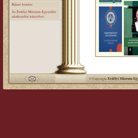
Balaur bondoc
Az Erdélyi Múzeum-Egyesület
adatkezelési irányelvei
© Copyright
Erdélyi Múzeum-Egy