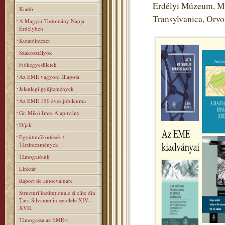
Erdélyi Múzeum, Mú
Kiadó
Transylvanica, Orv
A Magyar Tudomány Napja
Erdélyben
Kutatóintézet
Szakosztályok
Fiókegyesületek
Az EME vagyoni állapota
Jelenlegi gyűjtemények
Az EME 150 éves jubileuma
Gr. Mikó Imre Alapitvány
Díjak
Együttműködések /
Társintézmények
Támogatóink
Linktár
Raport de autoevaluare
Structuri instituţionale şi elite din
Ţara Silvaniei în secolele XIV–
XVII.
Támogassa az EMÉ-t