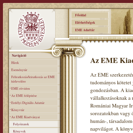
Főoldal
Elérhetőségek
EME Adattár
Navigáció
Az EME Kia
Hírek
Eseménytár
Az EME szerkezeténe
Feliratkozás/leiratkozás az EME
hírlevelére
tudományos kötetet 
EME röviden
gondozásban. A kiad
Az EME felépitése
vállalkozásoknak a 
Erdélyi Digitális Adattár
Romániai Magyar Iro
Könyvtár
sorozatokban vagy ö
Az EME Kiadványai
humán-, társadalom-
Folyóiratok
napvilágot. A könyv
Könyvek