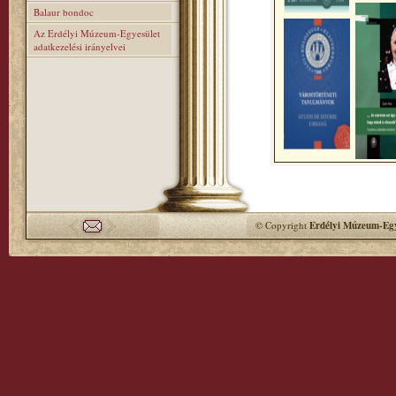
Balaur bondoc
Az Erdélyi Múzeum-Egyesület
adatkezelési irányelvei
© Copyright
Erdélyi Múzeum-Egy