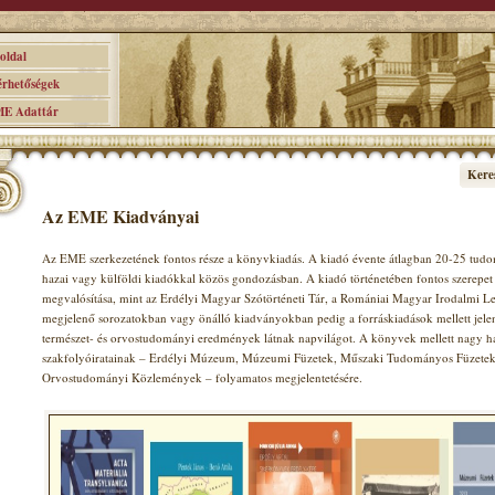
ldal
hetőségek
 Adattár
Kere
Az EME Kiadványai
Az EME szerkezetének fontos része a könyvkiadás. A kiadó évente átlagban 20-25 tudom
hazai vagy külföldi kiadókkal közös gondozásban. A kiadó történetében fontos szerepet 
megvalósítása, mint az Erdélyi Magyar Szótörténeti Tár, a Romániai Magyar Irodalmi Le
megjelenő sorozatokban vagy önálló kiadványokban pedig a forráskiadások mellett jele
természet- és orvostudományi eredmények látnak napvilágot. A könyvek mellett nagy 
szakfolyóiratainak – Erdélyi Múzeum, Múzeumi Füzetek, Műszaki Tudományos Füzetek, 
Orvostudományi Közlemények – folyamatos megjelentetésére.