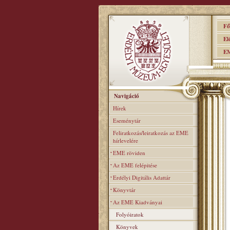
Főo
Elér
EME
Navigáció
Hírek
Eseménytár
Feliratkozás/leiratkozás az EME
hírlevelére
EME röviden
Az EME felépitése
Erdélyi Digitális Adattár
Könyvtár
Az EME Kiadványai
Folyóiratok
Könyvek