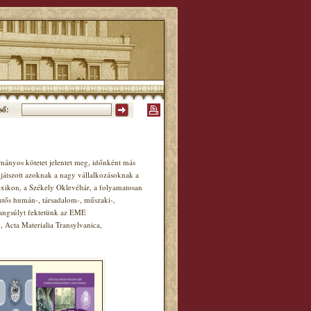
ső:
ányos kötetet jelentet meg, időnként más
játszott azoknak a nagy vállalkozásoknak a
xikon, a Székely Oklevéltár, a folyamatosan
ntős humán-, társadalom-, műszaki-,
hangsúlyt fektetünk az EME
Acta Materialia Transylvanica,