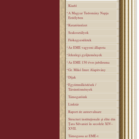
Kiadó
A Magyar Tudomány Napja
Erdélyben
Kutatóintézet
Szakosztályok
Fiókegyesületek
Az EME vagyoni állapota
Jelenlegi gyűjtemények
Az EME 150 éves jubileuma
Gr. Mikó Imre Alapitvány
Díjak
Együttműködések /
Társintézmények
Támogatóink
Linktár
Raport de autoevaluare
Structuri instituţionale şi elite din
Ţara Silvaniei în secolele XIV–
XVII.
Támogassa az EMÉ-t