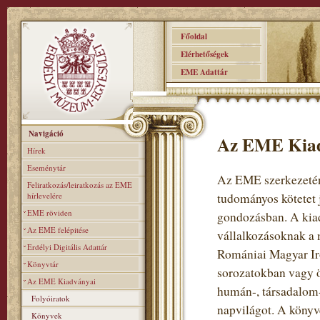
Főoldal
Elérhetőségek
EME Adattár
Navigáció
Az EME Kia
Hírek
Eseménytár
Az EME szerkezeténe
Feliratkozás/leiratkozás az EME
hírlevelére
tudományos kötetet 
EME röviden
gondozásban. A kiad
Az EME felépitése
vállalkozásoknak a 
Erdélyi Digitális Adattár
Romániai Magyar Iro
Könyvtár
sorozatokban vagy ö
Az EME Kiadványai
humán-, társadalom-
Folyóiratok
napvilágot. A könyv
Könyvek