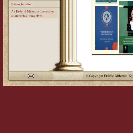
Balaur bondoc
Az Erdélyi Múzeum-Egyesület
adatkezelési irányelvei
© Copyright
Erdélyi Múzeum-Egy