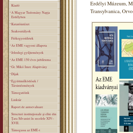
Erdélyi Múzeum, Mú
Kiadó
Transylvanica, Orv
A Magyar Tudomány Napja
Erdélyben
Kutatóintézet
Szakosztályok
Fiókegyesületek
Az EME vagyoni állapota
Jelenlegi gyűjtemények
Az EME 150 éves jubileuma
Gr. Mikó Imre Alapitvány
Díjak
Együttműködések /
Társintézmények
Támogatóink
Linktár
Raport de autoevaluare
Structuri instituţionale şi elite din
Ţara Silvaniei în secolele XIV–
XVII.
Támogassa az EMÉ-t