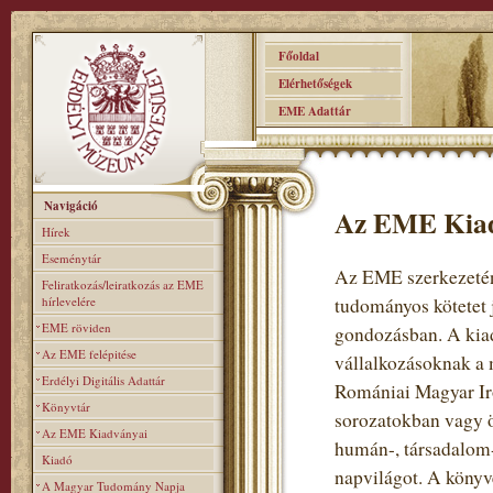
Főoldal
Elérhetőségek
EME Adattár
Navigáció
Az EME Kia
Hírek
Eseménytár
Az EME szerkezeténe
Feliratkozás/leiratkozás az EME
hírlevelére
tudományos kötetet 
EME röviden
gondozásban. A kiad
Az EME felépitése
vállalkozásoknak a 
Erdélyi Digitális Adattár
Romániai Magyar Iro
Könyvtár
sorozatokban vagy ö
Az EME Kiadványai
humán-, társadalom-
Kiadó
napvilágot. A könyv
A Magyar Tudomány Napja