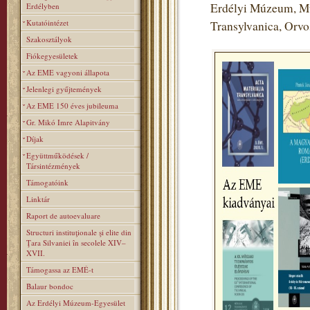
Erdélyi Múzeum, Mú
Erdélyben
Kutatóintézet
Transylvanica, Orv
Szakosztályok
Fiókegyesületek
Az EME vagyoni állapota
Jelenlegi gyűjtemények
Az EME 150 éves jubileuma
Gr. Mikó Imre Alapitvány
Díjak
Együttműködések /
Társintézmények
Támogatóink
Linktár
Raport de autoevaluare
Structuri instituţionale şi elite din
Ţara Silvaniei în secolele XIV–
XVII.
Támogassa az EMÉ-t
Balaur bondoc
Az Erdélyi Múzeum-Egyesület