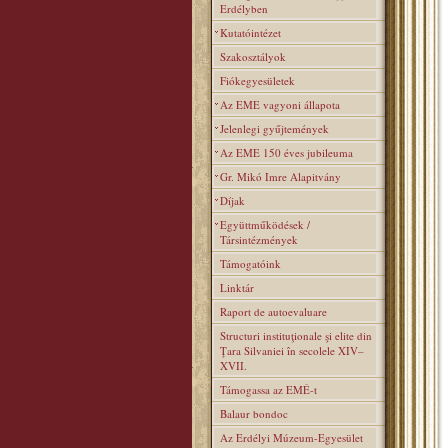
Erdélyben
Kutatóintézet
Szakosztályok
Fiókegyesületek
Az EME vagyoni állapota
Jelenlegi gyűjtemények
Az EME 150 éves jubileuma
Gr. Mikó Imre Alapitvány
Díjak
Együttműködések /
Társintézmények
Támogatóink
Linktár
Raport de autoevaluare
Structuri instituţionale şi elite din
Ţara Silvaniei în secolele XIV–
XVII.
Támogassa az EMÉ-t
Balaur bondoc
Az Erdélyi Múzeum-Egyesület