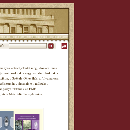
ső:
ányos kötetet jelentet meg, időnként más
játszott azoknak a nagy vállalkozásoknak a
xikon, a Székely Oklevéltár, a folyamatosan
ntős humán-, társadalom-, műszaki-,
hangsúlyt fektetünk az EME
Acta Materialia Transylvanica,