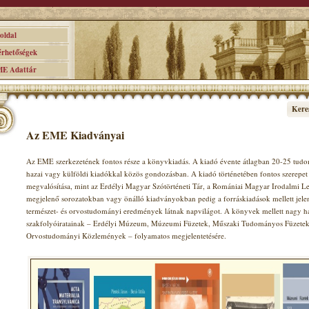
ldal
hetőségek
 Adattár
Kere
Az EME Kiadványai
Az EME szerkezetének fontos része a könyvkiadás. A kiadó évente átlagban 20-25 tudom
hazai vagy külföldi kiadókkal közös gondozásban. A kiadó történetében fontos szerepet 
megvalósítása, mint az Erdélyi Magyar Szótörténeti Tár, a Romániai Magyar Irodalmi Le
megjelenő sorozatokban vagy önálló kiadványokban pedig a forráskiadások mellett jele
természet- és orvostudományi eredmények látnak napvilágot. A könyvek mellett nagy 
szakfolyóiratainak – Erdélyi Múzeum, Múzeumi Füzetek, Műszaki Tudományos Füzetek, 
Orvostudományi Közlemények – folyamatos megjelentetésére.