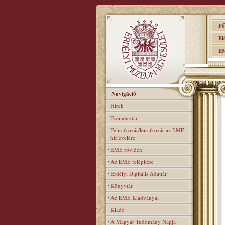
Főo
Elér
EME
Navigáció
Hírek
Eseménytár
Feliratkozás/leiratkozás az EME
hírlevelére
EME röviden
Az EME felépitése
Erdélyi Digitális Adattár
Könyvtár
Az EME Kiadványai
Kiadó
A Magyar Tudomány Napja