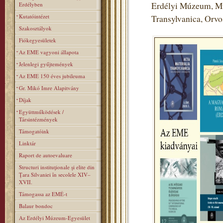
Erdélyi Múzeum, Mú
Erdélyben
Kutatóintézet
Transylvanica, Orv
Szakosztályok
Fiókegyesületek
Az EME vagyoni állapota
Jelenlegi gyűjtemények
Az EME 150 éves jubileuma
Gr. Mikó Imre Alapitvány
Díjak
Együttműködések /
Társintézmények
Támogatóink
Linktár
Raport de autoevaluare
Structuri instituţionale şi elite din
Ţara Silvaniei în secolele XIV–
XVII.
Támogassa az EMÉ-t
Balaur bondoc
Az Erdélyi Múzeum-Egyesület