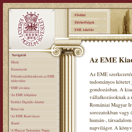
Főoldal
Elérhetőségek
EME Adattár
Navigáció
Az EME Kia
Hírek
Eseménytár
Az EME szerkezeténe
Feliratkozás/leiratkozás az EME
hírlevelére
tudományos kötetet 
EME röviden
gondozásban. A kiad
Az EME felépitése
vállalkozásoknak a 
Erdélyi Digitális Adattár
Romániai Magyar Iro
Könyvtár
sorozatokban vagy ö
Az EME Kiadványai
humán-, társadalom-
Kiadó
napvilágot. A könyv
A Magyar Tudomány Napja