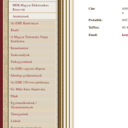
MEK-Magyar Elektronikus
Cím:
4000
Könyvtár
4
Adatbázisok
Postafiók:
4007
Az EME Kiadványai
Tel/Fax:
00-
Kiadó
Email:
kon
A Magyar Tudomány Napja
Erdélyben
Kutatóintézet
Szakosztályok
Fiókegyesületek
Az EME vagyoni állapota
Jelenlegi gyűjtemények
Az EME 150 éves jubileuma
Gr. Mikó Imre Alapitvány
Díjak
Együttműködések /
Társintézmények
Támogatóink
Linktár
Raport de autoevaluare