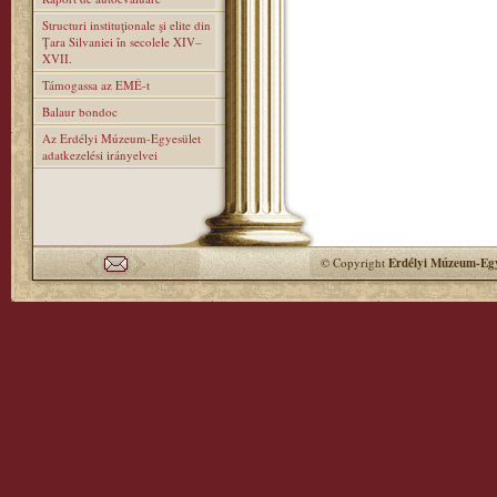
Structuri instituţionale şi elite din
Ţara Silvaniei în secolele XIV–
XVII.
Támogassa az EMÉ-t
Balaur bondoc
Az Erdélyi Múzeum-Egyesület
adatkezelési irányelvei
© Copyright
Erdélyi Múzeum-Egy