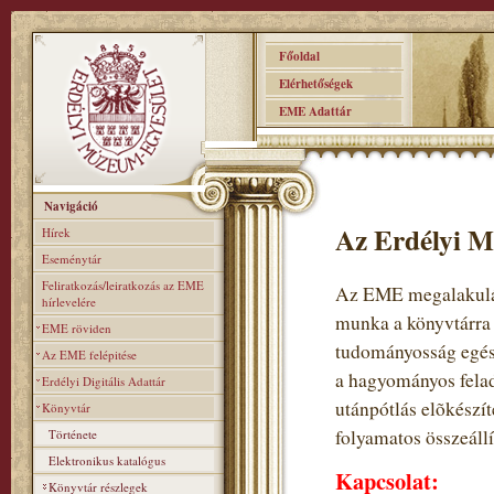
Főoldal
Elérhetőségek
EME Adattár
Navigáció
Az Erdélyi M
Hírek
Eseménytár
Feliratkozás/leiratkozás az EME
Az EME megalakulás
hírlevelére
munka a könyvtárra
EME röviden
tudományosság egés
Az EME felépitése
a hagyományos felad
Erdélyi Digitális Adattár
utánpótlás elõkészí
Könyvtár
folyamatos összeállí
Története
Elektronikus katalógus
Kapcsolat:
Könyvtár részlegek