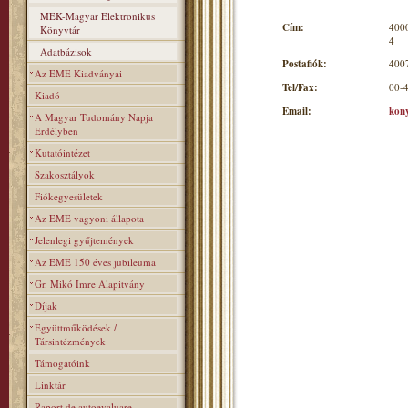
MEK-Magyar Elektronikus
Cím:
4000
Könyvtár
4
Adatbázisok
Postafiók:
4007
Az EME Kiadványai
Tel/Fax:
00-
Kiadó
Email:
kon
A Magyar Tudomány Napja
Erdélyben
Kutatóintézet
Szakosztályok
Fiókegyesületek
Az EME vagyoni állapota
Jelenlegi gyűjtemények
Az EME 150 éves jubileuma
Gr. Mikó Imre Alapitvány
Díjak
Együttműködések /
Társintézmények
Támogatóink
Linktár
Raport de autoevaluare