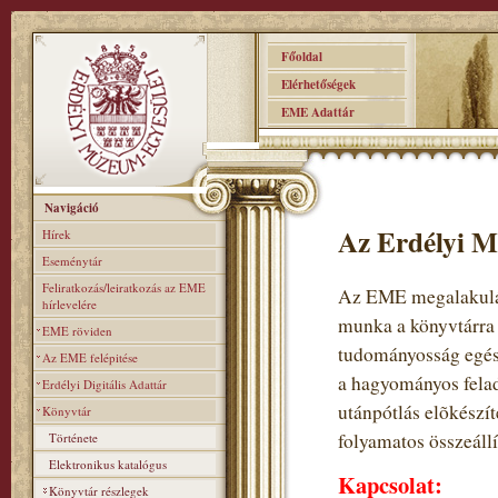
Főoldal
Elérhetőségek
EME Adattár
Navigáció
Az Erdélyi M
Hírek
Eseménytár
Feliratkozás/leiratkozás az EME
Az EME megalakulás
hírlevelére
munka a könyvtárra
EME röviden
tudományosság egés
Az EME felépitése
a hagyományos felad
Erdélyi Digitális Adattár
utánpótlás elõkészí
Könyvtár
folyamatos összeállí
Története
Elektronikus katalógus
Kapcsolat:
Könyvtár részlegek