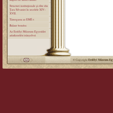
Structuri instituţionale şi elite din
Ţara Silvaniei în secolele XIV–
XVII.
Támogassa az EMÉ-t
Balaur bondoc
Az Erdélyi Múzeum-Egyesület
adatkezelési irányelvei
© Copyright
Erdélyi Múzeum-Egy