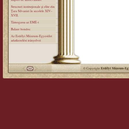
Structuri instituţionale şi elite din
Ţara Silvaniei în secolele XIV–
XVII.
Támogassa az EMÉ-t
Balaur bondoc
Az Erdélyi Múzeum-Egyesület
adatkezelési irányelvei
© Copyright
Erdélyi Múzeum-Egy