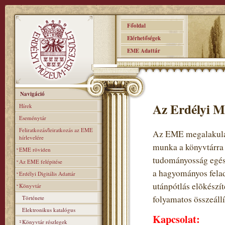
Főoldal
Elérhetőségek
EME Adattár
Navigáció
Az Erdélyi M
Hírek
Eseménytár
Feliratkozás/leiratkozás az EME
Az EME megalakulás
hírlevelére
munka a könyvtárra
EME röviden
tudományosság egés
Az EME felépitése
a hagyományos felad
Erdélyi Digitális Adattár
utánpótlás elõkészí
Könyvtár
folyamatos összeállí
Története
Elektronikus katalógus
Kapcsolat:
Könyvtár részlegek