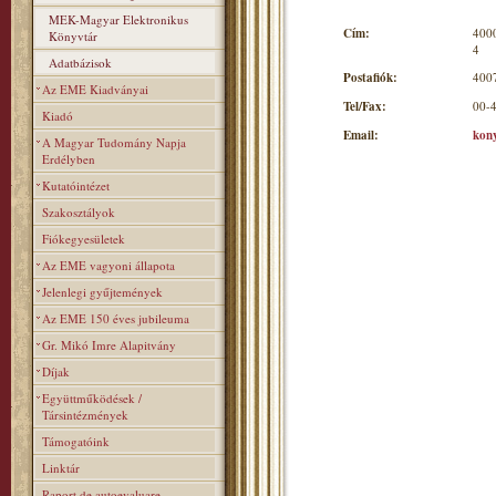
MEK-Magyar Elektronikus
Cím:
4000
Könyvtár
4
Adatbázisok
Postafiók:
4007
Az EME Kiadványai
Tel/Fax:
00-
Kiadó
Email:
kon
A Magyar Tudomány Napja
Erdélyben
Kutatóintézet
Szakosztályok
Fiókegyesületek
Az EME vagyoni állapota
Jelenlegi gyűjtemények
Az EME 150 éves jubileuma
Gr. Mikó Imre Alapitvány
Díjak
Együttműködések /
Társintézmények
Támogatóink
Linktár
Raport de autoevaluare