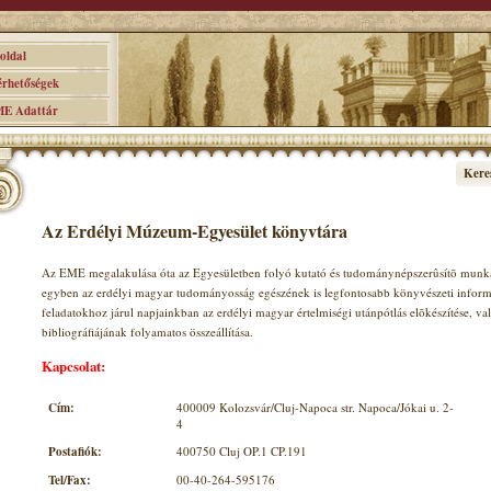
ldal
hetőségek
 Adattár
Kere
Az Erdélyi Múzeum-Egyesület könyvtára
Az EME megalakulása óta az Egyesületben folyó kutató és tudománynépszerûsítõ munka
egyben az erdélyi magyar tudományosság egészének is legfontosabb könyvészeti infor
feladatokhoz járul napjainkban az erdélyi magyar értelmiségi utánpótlás elõkészítése, 
bibliográfiájának folyamatos összeállítása.
Kapcsolat:
Cím:
400009 Kolozsvár/Cluj-Napoca str. Napoca/Jókai u. 2-
4
Postafiók:
400750 Cluj OP.1 CP.191
Tel/Fax:
00-40-264-595176