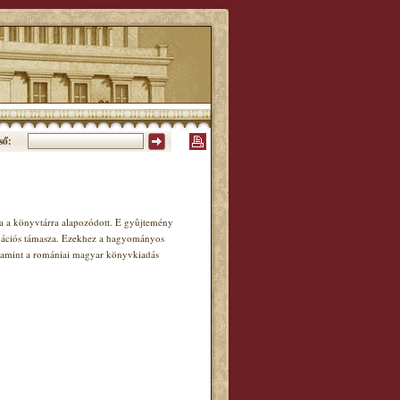
ső:
 a könyvtárra alapozódott. E gyûjtemény
mációs támasza. Ezekhez a hagyományos
valamint a romániai magyar könyvkiadás