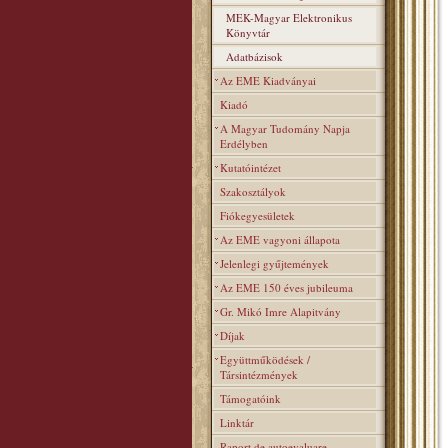
MEK-Magyar Elektronikus
Könyvtár
Adatbázisok
Az EME Kiadványai
Kiadó
A Magyar Tudomány Napja
Erdélyben
Kutatóintézet
Szakosztályok
Fiókegyesületek
Az EME vagyoni állapota
Jelenlegi gyűjtemények
Az EME 150 éves jubileuma
Gr. Mikó Imre Alapitvány
Díjak
Együttműködések /
Társintézmények
Támogatóink
Linktár
Raport de autoevaluare