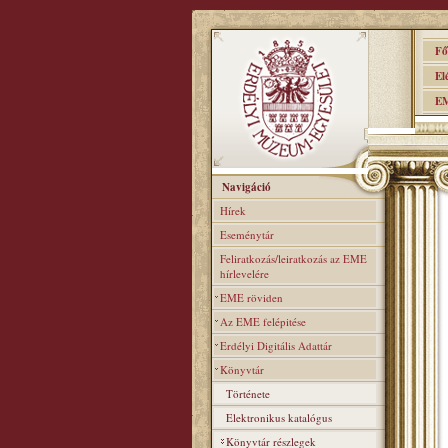
Főo
Elér
EME
Navigáció
Hírek
Eseménytár
Feliratkozás/leiratkozás az EME
hírlevelére
EME röviden
Az EME felépitése
Erdélyi Digitális Adattár
Könyvtár
Története
Elektronikus katalógus
Könyvtár részlegek