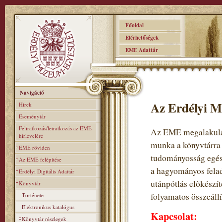
Főoldal
Elérhetőségek
EME Adattár
Navigáció
Az Erdélyi M
Hírek
Eseménytár
Feliratkozás/leiratkozás az EME
Az EME megalakulás
hírlevelére
munka a könyvtárra
EME röviden
tudományosság egés
Az EME felépitése
a hagyományos felad
Erdélyi Digitális Adattár
utánpótlás elõkészí
Könyvtár
folyamatos összeállí
Története
Elektronikus katalógus
Kapcsolat:
Könyvtár részlegek