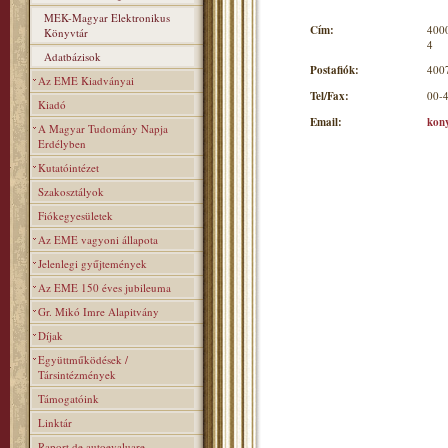
MEK-Magyar Elektronikus
Cím:
4000
Könyvtár
4
Adatbázisok
Postafiók:
4007
Az EME Kiadványai
Tel/Fax:
00-
Kiadó
Email:
kon
A Magyar Tudomány Napja
Erdélyben
Kutatóintézet
Szakosztályok
Fiókegyesületek
Az EME vagyoni állapota
Jelenlegi gyűjtemények
Az EME 150 éves jubileuma
Gr. Mikó Imre Alapitvány
Díjak
Együttműködések /
Társintézmények
Támogatóink
Linktár
Raport de autoevaluare