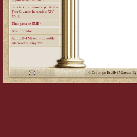
Structuri instituţionale şi elite din
Ţara Silvaniei în secolele XIV–
XVII.
Támogassa az EMÉ-t
Balaur bondoc
Az Erdélyi Múzeum-Egyesület
adatkezelési irányelvei
© Copyright
Erdélyi Múzeum-Egy