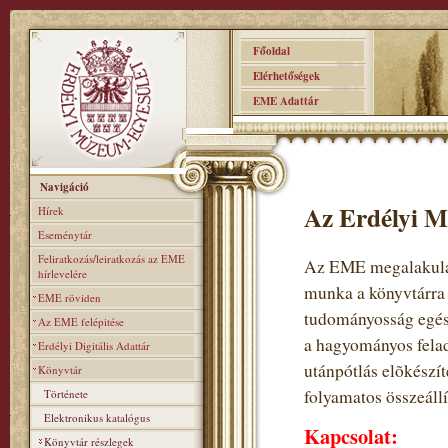
Főoldal
Elérhetőségek
EME Adattár
Navigáció
Az Erdélyi M
Hírek
Eseménytár
Feliratkozás/leiratkozás az EME
Az EME megalakulás
hírlevelére
munka a könyvtárra
EME röviden
tudományosság egés
Az EME felépitése
a hagyományos felad
Erdélyi Digitális Adattár
utánpótlás elõkészí
Könyvtár
folyamatos összeállí
Története
Elektronikus katalógus
Kapcsolat:
Könyvtár részlegek