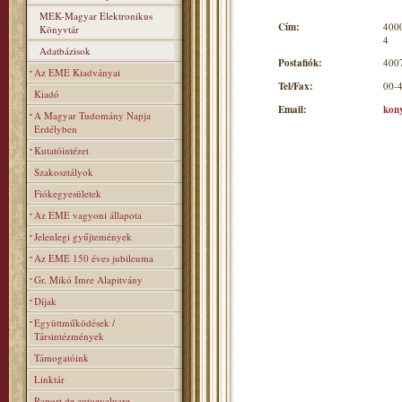
MEK-Magyar Elektronikus
Cím:
4000
Könyvtár
4
Adatbázisok
Postafiók:
4007
Az EME Kiadványai
Tel/Fax:
00-
Kiadó
Email:
kon
A Magyar Tudomány Napja
Erdélyben
Kutatóintézet
Szakosztályok
Fiókegyesületek
Az EME vagyoni állapota
Jelenlegi gyűjtemények
Az EME 150 éves jubileuma
Gr. Mikó Imre Alapitvány
Díjak
Együttműködések /
Társintézmények
Támogatóink
Linktár
Raport de autoevaluare