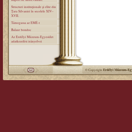
Structuri instituţionale şi elite din
Ţara Silvaniei în secolele XIV–
XVII.
Támogassa az EMÉ-t
Balaur bondoc
Az Erdélyi Múzeum-Egyesület
adatkezelési irányelvei
© Copyright
Erdélyi Múzeum-Egy