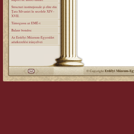
Structuri instituţionale şi elite din
Ţara Silvaniei în secolele XIV–
XVII.
Támogassa az EMÉ-t
Balaur bondoc
Az Erdélyi Múzeum-Egyesület
adatkezelési irányelvei
© Copyright
Erdélyi Múzeum-Egy