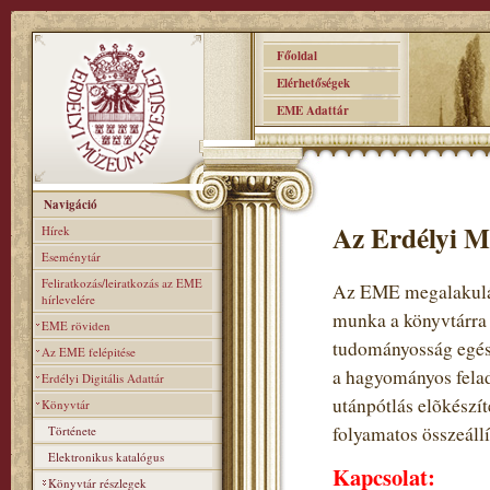
Főoldal
Elérhetőségek
EME Adattár
Navigáció
Az Erdélyi M
Hírek
Eseménytár
Feliratkozás/leiratkozás az EME
Az EME megalakulás
hírlevelére
munka a könyvtárra
EME röviden
tudományosság egés
Az EME felépitése
a hagyományos felad
Erdélyi Digitális Adattár
utánpótlás elõkészí
Könyvtár
folyamatos összeállí
Története
Elektronikus katalógus
Kapcsolat:
Könyvtár részlegek