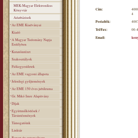
MEK-Magyar Elektronikus
Cím:
4000
Könyvtár
4
Adatbázisok
Postafiók:
4007
Az EME Kiadványai
Tel/Fax:
00-
Kiadó
Email:
kon
A Magyar Tudomány Napja
Erdélyben
Kutatóintézet
Szakosztályok
Fiókegyesületek
Az EME vagyoni állapota
Jelenlegi gyűjtemények
Az EME 150 éves jubileuma
Gr. Mikó Imre Alapitvány
Díjak
Együttműködések /
Társintézmények
Támogatóink
Linktár
Raport de autoevaluare