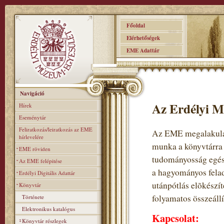
Főoldal
Elérhetőségek
EME Adattár
Navigáció
Az Erdélyi M
Hírek
Eseménytár
Feliratkozás/leiratkozás az EME
Az EME megalakulás
hírlevelére
munka a könyvtárra
EME röviden
tudományosság egés
Az EME felépitése
a hagyományos felad
Erdélyi Digitális Adattár
utánpótlás elõkészí
Könyvtár
folyamatos összeállí
Története
Elektronikus katalógus
Kapcsolat:
Könyvtár részlegek