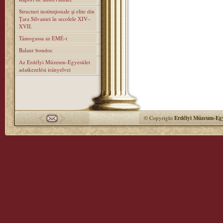
Structuri instituţionale şi elite din
Ţara Silvaniei în secolele XIV–
XVII.
Támogassa az EMÉ-t
Balaur bondoc
Az Erdélyi Múzeum-Egyesület
adatkezelési irányelvei
© Copyright
Erdélyi Múzeum-Egy