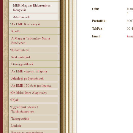
MEK-Magyar Elektronikus
Cím:
4000
Könyvtár
4
Adatbázisok
Postafiók:
4007
Az EME Kiadványai
Tel/Fax:
00-
Kiadó
Email:
kon
A Magyar Tudomány Napja
Erdélyben
Kutatóintézet
Szakosztályok
Fiókegyesületek
Az EME vagyoni állapota
Jelenlegi gyűjtemények
Az EME 150 éves jubileuma
Gr. Mikó Imre Alapitvány
Díjak
Együttműködések /
Társintézmények
Támogatóink
Linktár
Raport de autoevaluare