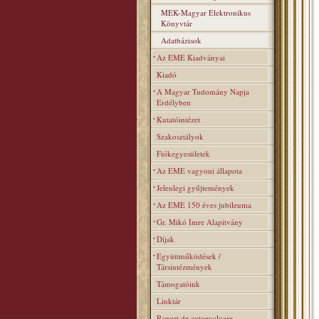
MEK-Magyar Elektronikus
Könyvtár
Adatbázisok
Az EME Kiadványai
Kiadó
A Magyar Tudomány Napja
Erdélyben
Kutatóintézet
Szakosztályok
Fiókegyesületek
Az EME vagyoni állapota
Jelenlegi gyűjtemények
Az EME 150 éves jubileuma
Gr. Mikó Imre Alapitvány
Díjak
Együttműködések /
Társintézmények
Támogatóink
Linktár
Raport de autoevaluare