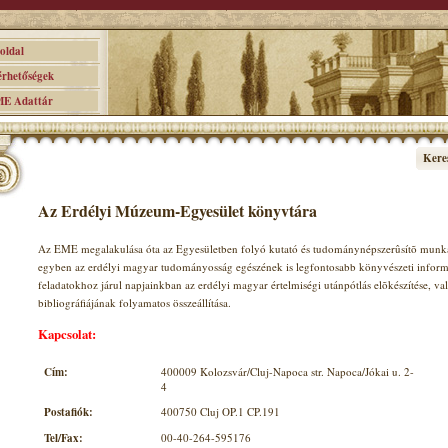
ldal
hetőségek
 Adattár
Kere
Az Erdélyi Múzeum-Egyesület könyvtára
Az EME megalakulása óta az Egyesületben folyó kutató és tudománynépszerûsítõ munka
egyben az erdélyi magyar tudományosság egészének is legfontosabb könyvészeti infor
feladatokhoz járul napjainkban az erdélyi magyar értelmiségi utánpótlás elõkészítése, 
bibliográfiájának folyamatos összeállítása.
Kapcsolat:
Cím:
400009 Kolozsvár/Cluj-Napoca str. Napoca/Jókai u. 2-
4
Postafiók:
400750 Cluj OP.1 CP.191
Tel/Fax:
00-40-264-595176