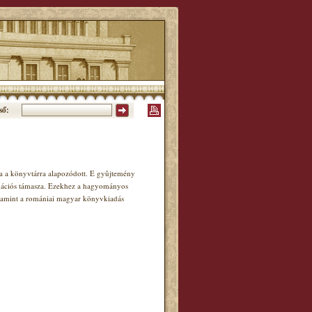
ső:
 a könyvtárra alapozódott. E gyûjtemény
mációs támasza. Ezekhez a hagyományos
valamint a romániai magyar könyvkiadás