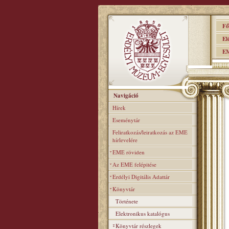
Főo
Elér
EME
Navigáció
Hírek
Eseménytár
Feliratkozás/leiratkozás az EME
hírlevelére
EME röviden
Az EME felépitése
Erdélyi Digitális Adattár
Könyvtár
Története
Elektronikus katalógus
Könyvtár részlegek