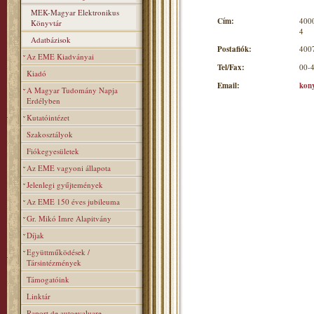
MEK-Magyar Elektronikus
Cím:
4000
Könyvtár
4
Adatbázisok
Postafiók:
4007
Az EME Kiadványai
Tel/Fax:
00-
Kiadó
Email:
kon
A Magyar Tudomány Napja
Erdélyben
Kutatóintézet
Szakosztályok
Fiókegyesületek
Az EME vagyoni állapota
Jelenlegi gyűjtemények
Az EME 150 éves jubileuma
Gr. Mikó Imre Alapitvány
Díjak
Együttműködések /
Társintézmények
Támogatóink
Linktár
Raport de autoevaluare