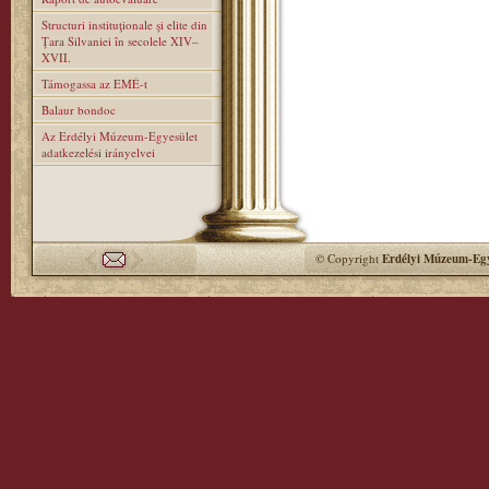
Structuri instituţionale şi elite din
Ţara Silvaniei în secolele XIV–
XVII.
Támogassa az EMÉ-t
Balaur bondoc
Az Erdélyi Múzeum-Egyesület
adatkezelési irányelvei
© Copyright
Erdélyi Múzeum-Egy