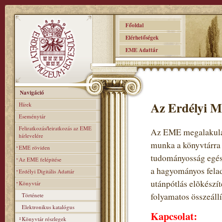
Főoldal
Elérhetőségek
EME Adattár
Navigáció
Az Erdélyi M
Hírek
Eseménytár
Feliratkozás/leiratkozás az EME
Az EME megalakulás
hírlevelére
munka a könyvtárra
EME röviden
tudományosság egés
Az EME felépitése
a hagyományos felad
Erdélyi Digitális Adattár
utánpótlás elõkészí
Könyvtár
folyamatos összeállí
Története
Elektronikus katalógus
Kapcsolat:
Könyvtár részlegek