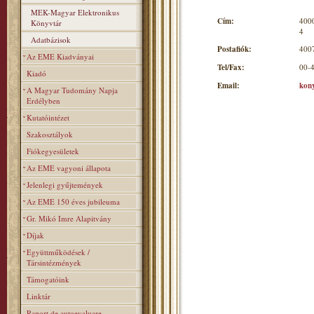
MEK-Magyar Elektronikus
Cím:
4000
Könyvtár
4
Adatbázisok
Postafiók:
4007
Az EME Kiadványai
Tel/Fax:
00-
Kiadó
Email:
kon
A Magyar Tudomány Napja
Erdélyben
Kutatóintézet
Szakosztályok
Fiókegyesületek
Az EME vagyoni állapota
Jelenlegi gyűjtemények
Az EME 150 éves jubileuma
Gr. Mikó Imre Alapitvány
Díjak
Együttműködések /
Társintézmények
Támogatóink
Linktár
Raport de autoevaluare