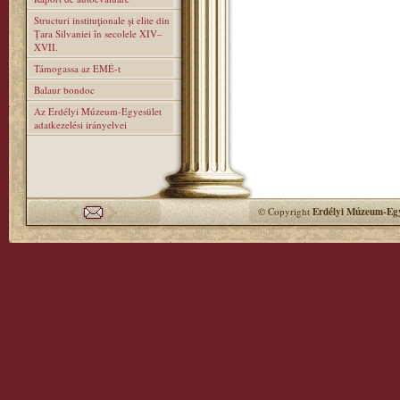
Structuri instituţionale şi elite din
Ţara Silvaniei în secolele XIV–
XVII.
Támogassa az EMÉ-t
Balaur bondoc
Az Erdélyi Múzeum-Egyesület
adatkezelési irányelvei
© Copyright
Erdélyi Múzeum-Egy