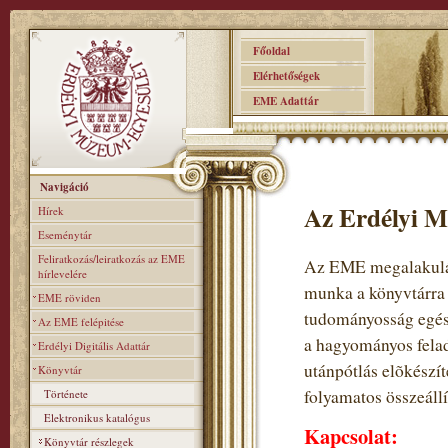
Főoldal
Elérhetőségek
EME Adattár
Navigáció
Az Erdélyi M
Hírek
Eseménytár
Feliratkozás/leiratkozás az EME
Az EME megalakulás
hírlevelére
munka a könyvtárra
EME röviden
tudományosság egés
Az EME felépitése
a hagyományos felad
Erdélyi Digitális Adattár
utánpótlás elõkészí
Könyvtár
folyamatos összeállí
Története
Elektronikus katalógus
Kapcsolat:
Könyvtár részlegek