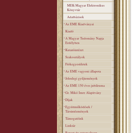
MEK-Magyar Elektronikus
Könyvtár
Adatbázisok
Az EME Kiadványai
Kiadó
A Magyar Tudomány Napja
Erdélyben
Kutatóintézet
Szakosztályok
Fiókegyesületek
Az EME vagyoni állapota
Jelenlegi gyűjtemények
Az EME 150 éves jubileuma
Gr. Mikó Imre Alapitvány
Díjak
Együttműködések /
Társintézmények
Támogatóink
Linktár
Raport de autoevaluare