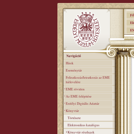
Főo
Elér
EME
Navigáció
Hírek
Eseménytár
Feliratkozás/leiratkozás az EME
hírlevelére
EME röviden
Az EME felépitése
Erdélyi Digitális Adattár
Könyvtár
Története
Elektronikus katalógus
Könyvtár részlegek