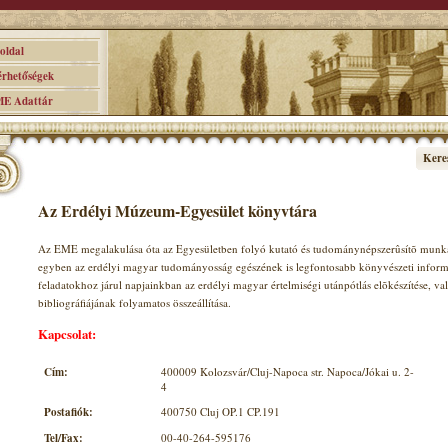
ldal
hetőségek
 Adattár
Kere
Az Erdélyi Múzeum-Egyesület könyvtára
Az EME megalakulása óta az Egyesületben folyó kutató és tudománynépszerûsítõ munka
egyben az erdélyi magyar tudományosság egészének is legfontosabb könyvészeti infor
feladatokhoz járul napjainkban az erdélyi magyar értelmiségi utánpótlás elõkészítése, 
bibliográfiájának folyamatos összeállítása.
Kapcsolat:
Cím:
400009 Kolozsvár/Cluj-Napoca str. Napoca/Jókai u. 2-
4
Postafiók:
400750 Cluj OP.1 CP.191
Tel/Fax:
00-40-264-595176