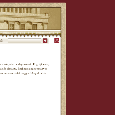
ső:
 a könyvtárra alapozódott. E gyûjtemény
mációs támasza. Ezekhez a hagyományos
valamint a romániai magyar könyvkiadás