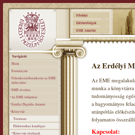
Főoldal
Elérhetőségek
EME Adattár
Navigáció
Az Erdélyi M
Hírek
Eseménytár
Feliratkozás/leiratkozás az EME
Az EME megalakulás
hírlevelére
munka a könyvtárra
EME röviden
tudományosság egés
Az EME felépitése
a hagyományos felad
Erdélyi Digitális Adattár
utánpótlás elõkészí
Könyvtár
folyamatos összeállí
Története
Elektronikus katalógus
Kapcsolat:
Könyvtár részlegek