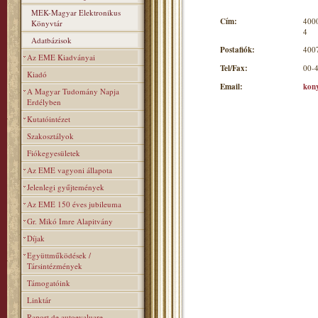
MEK-Magyar Elektronikus
Cím:
4000
Könyvtár
4
Adatbázisok
Postafiók:
4007
Az EME Kiadványai
Tel/Fax:
00-
Kiadó
Email:
kon
A Magyar Tudomány Napja
Erdélyben
Kutatóintézet
Szakosztályok
Fiókegyesületek
Az EME vagyoni állapota
Jelenlegi gyűjtemények
Az EME 150 éves jubileuma
Gr. Mikó Imre Alapitvány
Díjak
Együttműködések /
Társintézmények
Támogatóink
Linktár
Raport de autoevaluare