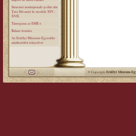
Structuri instituţionale şi elite din
Ţara Silvaniei în secolele XIV–
XVII.
Támogassa az EMÉ-t
Balaur bondoc
Az Erdélyi Múzeum-Egyesület
adatkezelési irányelvei
© Copyright
Erdélyi Múzeum-Egy