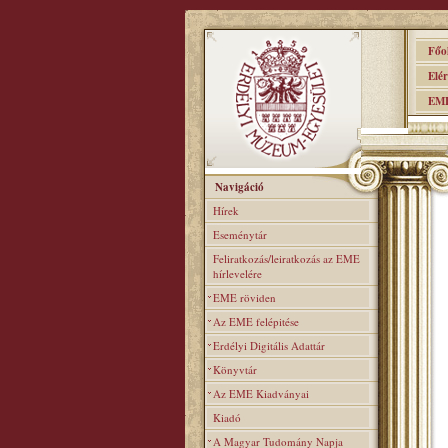
Főol
Elérh
EME 
Navigáció
Hírek
Eseménytár
Feliratkozás/leiratkozás az EME
hírlevelére
EME röviden
Az EME felépitése
Erdélyi Digitális Adattár
Könyvtár
Az EME Kiadványai
Kiadó
A Magyar Tudomány Napja