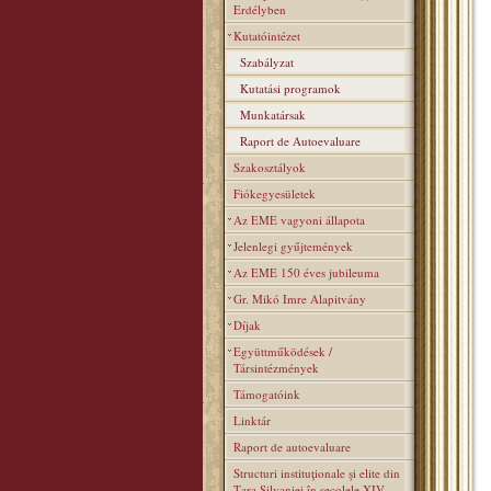
Erdélyben
Kutatóintézet
Szabályzat
Kutatási programok
Munkatársak
Raport de Autoevaluare
Szakosztályok
Fiókegyesületek
Az EME vagyoni állapota
Jelenlegi gyűjtemények
Az EME 150 éves jubileuma
Gr. Mikó Imre Alapitvány
Díjak
Együttműködések /
Társintézmények
Támogatóink
Linktár
Raport de autoevaluare
Structuri instituţionale şi elite din
Ţara Silvaniei în secolele XIV–