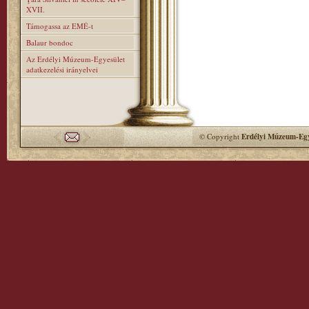
XVII.
Támogassa az EMÉ-t
Balaur bondoc
Az Erdélyi Múzeum-Egyesület
adatkezelési irányelvei
© Copyright
Erdélyi Múzeum-Egy