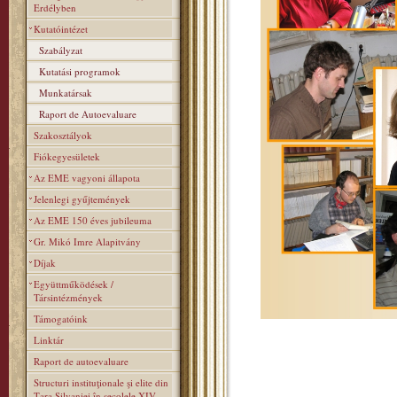
Erdélyben
Kutatóintézet
Szabályzat
Kutatási programok
Munkatársak
Raport de Autoevaluare
Szakosztályok
Fiókegyesületek
Az EME vagyoni állapota
Jelenlegi gyűjtemények
Az EME 150 éves jubileuma
Gr. Mikó Imre Alapitvány
Díjak
Együttműködések /
Társintézmények
Támogatóink
Linktár
Raport de autoevaluare
Structuri instituţionale şi elite din
Ţara Silvaniei în secolele XIV–