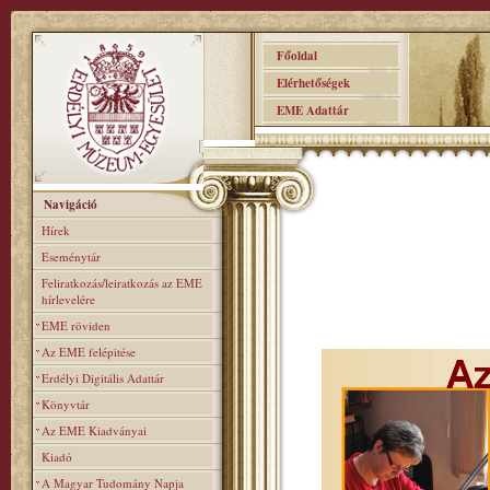
Főoldal
Elérhetőségek
EME Adattár
Navigáció
Hírek
Eseménytár
Feliratkozás/leiratkozás az EME
hírlevelére
EME röviden
Az EME felépitése
Erdélyi Digitális Adattár
Könyvtár
Az EME Kiadványai
Kiadó
A Magyar Tudomány Napja