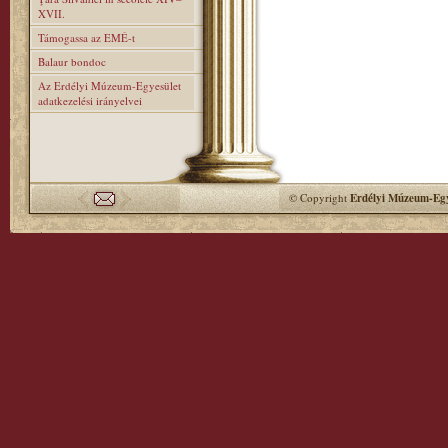
XVII.
Támogassa az EMÉ-t
Balaur bondoc
Az Erdélyi Múzeum-Egyesület
adatkezelési irányelvei
© Copyright
Erdélyi Múzeum-Egy