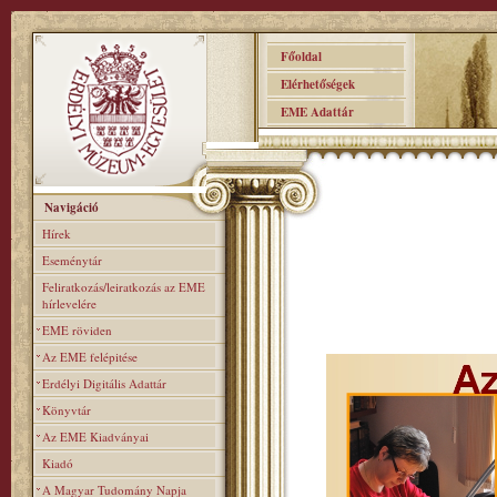
Főoldal
Elérhetőségek
EME Adattár
Navigáció
Hírek
Eseménytár
Feliratkozás/leiratkozás az EME
hírlevelére
EME röviden
Az EME felépitése
Erdélyi Digitális Adattár
Könyvtár
Az EME Kiadványai
Kiadó
A Magyar Tudomány Napja