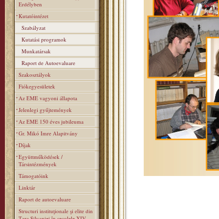
Erdélyben
Kutatóintézet
Szabályzat
Kutatási programok
Munkatársak
Raport de Autoevaluare
Szakosztályok
Fiókegyesületek
Az EME vagyoni állapota
Jelenlegi gyűjtemények
Az EME 150 éves jubileuma
Gr. Mikó Imre Alapitvány
Díjak
Együttműködések /
Társintézmények
Támogatóink
Linktár
Raport de autoevaluare
Structuri instituţionale şi elite din
Ţara Silvaniei în secolele XIV–