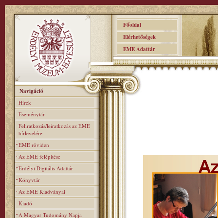
Főoldal
Elérhetőségek
EME Adattár
Navigáció
Hírek
Eseménytár
Feliratkozás/leiratkozás az EME
hírlevelére
EME röviden
Az EME felépitése
Erdélyi Digitális Adattár
Könyvtár
Az EME Kiadványai
Kiadó
A Magyar Tudomány Napja