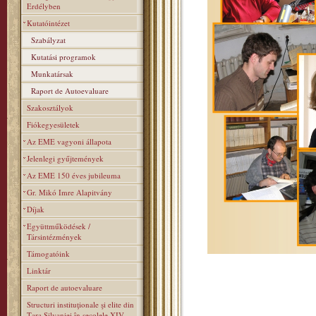
Erdélyben
Kutatóintézet
Szabályzat
Kutatási programok
Munkatársak
Raport de Autoevaluare
Szakosztályok
Fiókegyesületek
Az EME vagyoni állapota
Jelenlegi gyűjtemények
Az EME 150 éves jubileuma
Gr. Mikó Imre Alapitvány
Díjak
Együttműködések /
Társintézmények
Támogatóink
Linktár
Raport de autoevaluare
Structuri instituţionale şi elite din
Ţara Silvaniei în secolele XIV–