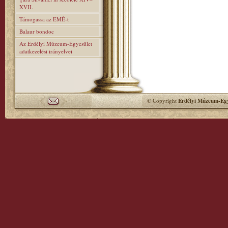
XVII.
Támogassa az EMÉ-t
Balaur bondoc
Az Erdélyi Múzeum-Egyesület
adatkezelési irányelvei
© Copyright
Erdélyi Múzeum-Egy