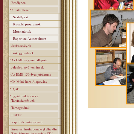
Erdélyben
Kutatóintézet
Szabályzat
Kutatási programok
Munkatársak
Raport de Autoevaluare
Szakosztályok
Fiókegyesületek
Az EME vagyoni állapota
Jelenlegi gyűjtemények
Az EME 150 éves jubileuma
Gr. Mikó Imre Alapitvány
Díjak
Együttműködések /
Társintézmények
Támogatóink
Linktár
Raport de autoevaluare
Structuri instituţionale şi elite din
Ţara Silvaniei în secolele XIV–