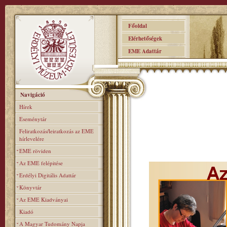
Főoldal
Elérhetőségek
EME Adattár
Navigáció
Hírek
Eseménytár
Feliratkozás/leiratkozás az EME
hírlevelére
EME röviden
Az EME felépitése
Erdélyi Digitális Adattár
Könyvtár
Az EME Kiadványai
Kiadó
A Magyar Tudomány Napja