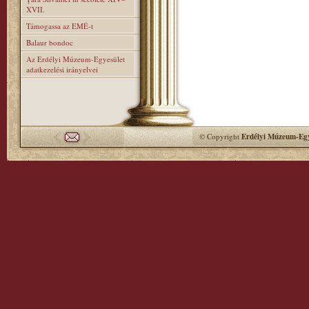
XVII.
Támogassa az EMÉ-t
Balaur bondoc
Az Erdélyi Múzeum-Egyesület
adatkezelési irányelvei
© Copyright
Erdélyi Múzeum-Egy