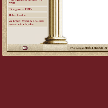
XVII.
Támogassa az EMÉ-t
Balaur bondoc
Az Erdélyi Múzeum-Egyesület
adatkezelési irányelvei
© Copyright
Erdélyi Múzeum-Egy