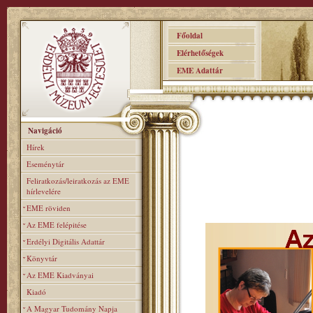
Főoldal
Elérhetőségek
EME Adattár
Navigáció
Hírek
Eseménytár
Feliratkozás/leiratkozás az EME
hírlevelére
EME röviden
Az EME felépitése
Erdélyi Digitális Adattár
Könyvtár
Az EME Kiadványai
Kiadó
A Magyar Tudomány Napja