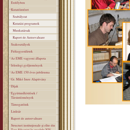
Erdélyben
Kutatóintézet
Szabályzat
Kutatási programok
Munkatársak
Raport de Autoevaluare
Szakosztályok
Fiókegyesületek
Az EME vagyoni állapota
Jelenlegi gyűjtemények
Az EME 150 éves jubileuma
Gr. Mikó Imre Alapitvány
Díjak
Együttműködések /
Társintézmények
Támogatóink
Linktár
Raport de autoevaluare
Structuri instituţionale şi elite din
Ţara Silvaniei în secolele XIV–