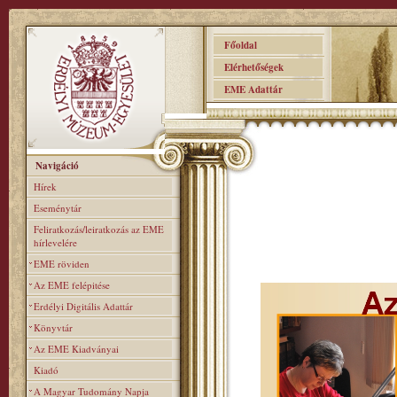
Főoldal
Elérhetőségek
EME Adattár
Navigáció
Hírek
Eseménytár
Feliratkozás/leiratkozás az EME
hírlevelére
EME röviden
Az EME felépitése
Erdélyi Digitális Adattár
Könyvtár
Az EME Kiadványai
Kiadó
A Magyar Tudomány Napja