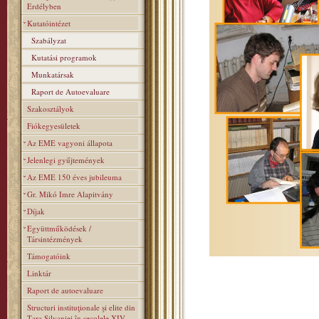
Erdélyben
Kutatóintézet
Szabályzat
Kutatási programok
Munkatársak
Raport de Autoevaluare
Szakosztályok
Fiókegyesületek
Az EME vagyoni állapota
Jelenlegi gyűjtemények
Az EME 150 éves jubileuma
Gr. Mikó Imre Alapitvány
Díjak
Együttműködések /
Társintézmények
Támogatóink
Linktár
Raport de autoevaluare
Structuri instituţionale şi elite din
Ţara Silvaniei în secolele XIV–