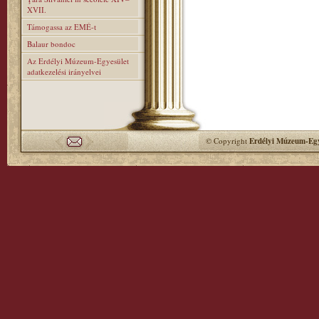
XVII.
Támogassa az EMÉ-t
Balaur bondoc
Az Erdélyi Múzeum-Egyesület
adatkezelési irányelvei
© Copyright
Erdélyi Múzeum-Egy