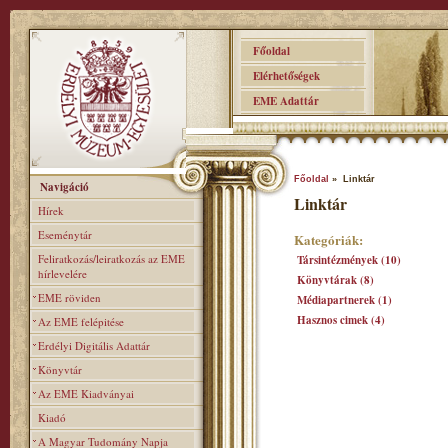
Főoldal
Elérhetőségek
EME Adattár
Főoldal
» Linktár
Navigáció
Linktár
Hírek
Eseménytár
Kategóriák:
Feliratkozás/leiratkozás az EME
Társintézmények (10)
hírlevelére
Könyvtárak (8)
EME röviden
Médiapartnerek (1)
Hasznos cimek (4)
Az EME felépitése
Erdélyi Digitális Adattár
Könyvtár
Az EME Kiadványai
Kiadó
A Magyar Tudomány Napja