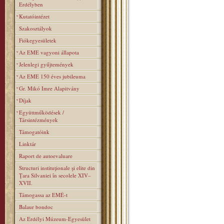
Erdélyben
Kutatóintézet
Szakosztályok
Fiókegyesületek
Az EME vagyoni állapota
Jelenlegi gyűjtemények
Az EME 150 éves jubileuma
Gr. Mikó Imre Alapitvány
Díjak
Együttműködések /
Társintézmények
Támogatóink
Linktár
Raport de autoevaluare
Structuri instituţionale şi elite din
Ţara Silvaniei în secolele XIV–
XVII.
Támogassa az EMÉ-t
Balaur bondoc
Az Erdélyi Múzeum-Egyesület