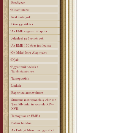
Erdélyben
Kutatóintézet
Szakosztályok
Fiókegyesületek
Az EME vagyoni állapota
Jelenlegi gyűjtemények
Az EME 150 éves jubileuma
Gr. Mikó Imre Alapitvány
Díjak
Együttműködések /
Társintézmények
Támogatóink
Linktár
Raport de autoevaluare
Structuri instituţionale şi elite din
Ţara Silvaniei în secolele XIV–
XVII.
Támogassa az EMÉ-t
Balaur bondoc
Az Erdélyi Múzeum-Egyesület