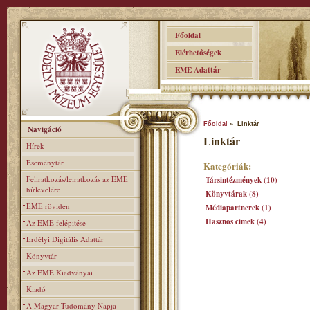
Főoldal
Elérhetőségek
EME Adattár
Főoldal
» Linktár
Navigáció
Linktár
Hírek
Eseménytár
Kategóriák:
Feliratkozás/leiratkozás az EME
Társintézmények (10)
hírlevelére
Könyvtárak (8)
EME röviden
Médiapartnerek (1)
Hasznos cimek (4)
Az EME felépitése
Erdélyi Digitális Adattár
Könyvtár
Az EME Kiadványai
Kiadó
A Magyar Tudomány Napja