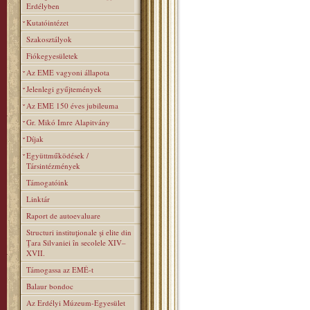
Erdélyben
Kutatóintézet
Szakosztályok
Fiókegyesületek
Az EME vagyoni állapota
Jelenlegi gyűjtemények
Az EME 150 éves jubileuma
Gr. Mikó Imre Alapitvány
Díjak
Együttműködések /
Társintézmények
Támogatóink
Linktár
Raport de autoevaluare
Structuri instituţionale şi elite din
Ţara Silvaniei în secolele XIV–
XVII.
Támogassa az EMÉ-t
Balaur bondoc
Az Erdélyi Múzeum-Egyesület