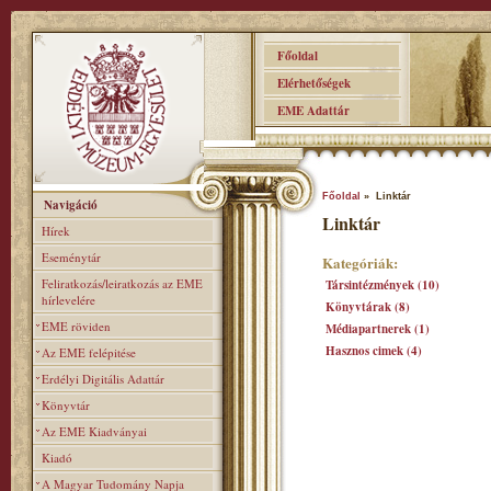
Főoldal
Elérhetőségek
EME Adattár
Főoldal
» Linktár
Navigáció
Linktár
Hírek
Eseménytár
Kategóriák:
Feliratkozás/leiratkozás az EME
Társintézmények (10)
hírlevelére
Könyvtárak (8)
EME röviden
Médiapartnerek (1)
Hasznos cimek (4)
Az EME felépitése
Erdélyi Digitális Adattár
Könyvtár
Az EME Kiadványai
Kiadó
A Magyar Tudomány Napja