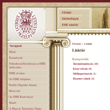
Főoldal
Elérhetőségek
EME Adattár
Főoldal
» Linktár
Navigáció
Linktár
Hírek
Eseménytár
Kategóriák:
Feliratkozás/leiratkozás az EME
Társintézmények (10)
hírlevelére
Könyvtárak (8)
EME röviden
Médiapartnerek (1)
Hasznos cimek (4)
Az EME felépitése
Erdélyi Digitális Adattár
Könyvtár
Az EME Kiadványai
Kiadó
A Magyar Tudomány Napja