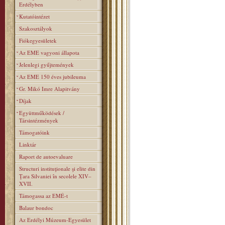
Erdélyben
Kutatóintézet
Szakosztályok
Fiókegyesületek
Az EME vagyoni állapota
Jelenlegi gyűjtemények
Az EME 150 éves jubileuma
Gr. Mikó Imre Alapitvány
Díjak
Együttműködések /
Társintézmények
Támogatóink
Linktár
Raport de autoevaluare
Structuri instituţionale şi elite din
Ţara Silvaniei în secolele XIV–
XVII.
Támogassa az EMÉ-t
Balaur bondoc
Az Erdélyi Múzeum-Egyesület