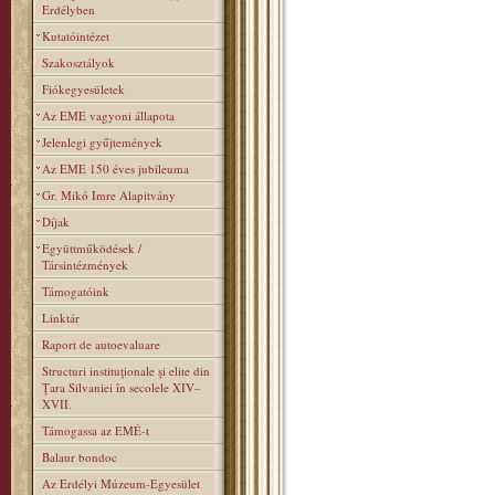
Erdélyben
Kutatóintézet
Szakosztályok
Fiókegyesületek
Az EME vagyoni állapota
Jelenlegi gyűjtemények
Az EME 150 éves jubileuma
Gr. Mikó Imre Alapitvány
Díjak
Együttműködések /
Társintézmények
Támogatóink
Linktár
Raport de autoevaluare
Structuri instituţionale şi elite din
Ţara Silvaniei în secolele XIV–
XVII.
Támogassa az EMÉ-t
Balaur bondoc
Az Erdélyi Múzeum-Egyesület