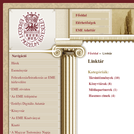
Főoldal
Elérhetőségek
EME Adattár
Főoldal
» Linktár
Navigáció
Linktár
Hírek
Eseménytár
Kategóriák:
Feliratkozás/leiratkozás az EME
Társintézmények (10)
hírlevelére
Könyvtárak (8)
EME röviden
Médiapartnerek (1)
Hasznos cimek (4)
Az EME felépitése
Erdélyi Digitális Adattár
Könyvtár
Az EME Kiadványai
Kiadó
A Magyar Tudomány Napja