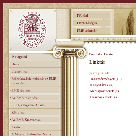
Főoldal
Elérhetőségek
EME Adattár
Főoldal
» Linktár
Navigáció
Linktár
Hírek
Eseménytár
Kategóriák:
Feliratkozás/leiratkozás az EME
Társintézmények (10)
hírlevelére
Könyvtárak (8)
EME röviden
Médiapartnerek (1)
Hasznos cimek (4)
Az EME felépitése
Erdélyi Digitális Adattár
Könyvtár
Az EME Kiadványai
Kiadó
A Magyar Tudomány Napja