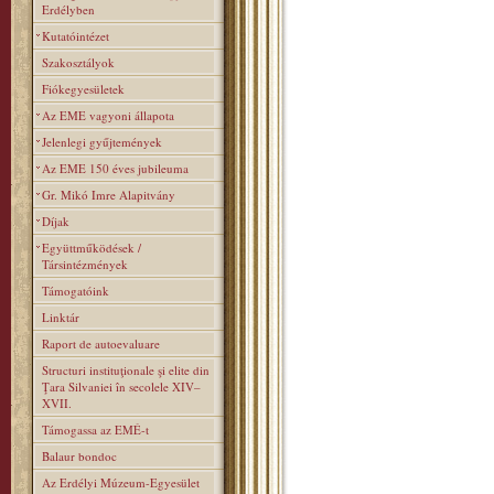
Erdélyben
Kutatóintézet
Szakosztályok
Fiókegyesületek
Az EME vagyoni állapota
Jelenlegi gyűjtemények
Az EME 150 éves jubileuma
Gr. Mikó Imre Alapitvány
Díjak
Együttműködések /
Társintézmények
Támogatóink
Linktár
Raport de autoevaluare
Structuri instituţionale şi elite din
Ţara Silvaniei în secolele XIV–
XVII.
Támogassa az EMÉ-t
Balaur bondoc
Az Erdélyi Múzeum-Egyesület