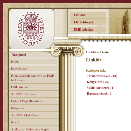
Főoldal
Elérhetőségek
EME Adattár
Főoldal
» Linktár
Navigáció
Linktár
Hírek
Eseménytár
Kategóriák:
Feliratkozás/leiratkozás az EME
Társintézmények (10)
hírlevelére
Könyvtárak (8)
EME röviden
Médiapartnerek (1)
Hasznos cimek (4)
Az EME felépitése
Erdélyi Digitális Adattár
Könyvtár
Az EME Kiadványai
Kiadó
A Magyar Tudomány Napja