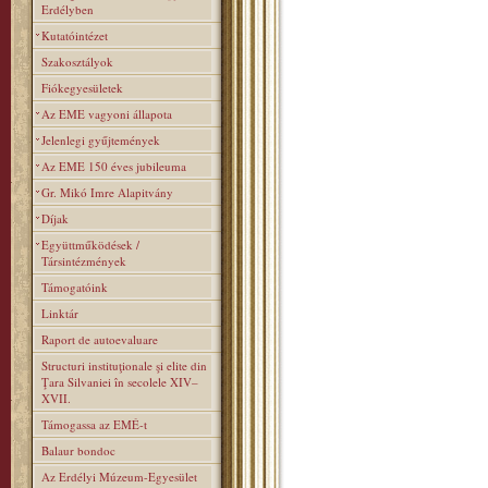
Erdélyben
Kutatóintézet
Szakosztályok
Fiókegyesületek
Az EME vagyoni állapota
Jelenlegi gyűjtemények
Az EME 150 éves jubileuma
Gr. Mikó Imre Alapitvány
Díjak
Együttműködések /
Társintézmények
Támogatóink
Linktár
Raport de autoevaluare
Structuri instituţionale şi elite din
Ţara Silvaniei în secolele XIV–
XVII.
Támogassa az EMÉ-t
Balaur bondoc
Az Erdélyi Múzeum-Egyesület