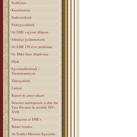
Erdélyben
Kutatóintézet
Szakosztályok
Fiókegyesületek
Az EME vagyoni állapota
Jelenlegi gyűjtemények
Az EME 150 éves jubileuma
Gr. Mikó Imre Alapitvány
Díjak
Együttműködések /
Társintézmények
Támogatóink
Linktár
Raport de autoevaluare
Structuri instituţionale şi elite din
Ţara Silvaniei în secolele XIV–
XVII.
Támogassa az EMÉ-t
Balaur bondoc
Az Erdélyi Múzeum-Egyesület