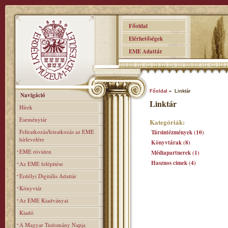
Főoldal
Elérhetőségek
EME Adattár
Főoldal
» Linktár
Navigáció
Linktár
Hírek
Eseménytár
Kategóriák:
Feliratkozás/leiratkozás az EME
Társintézmények (10)
hírlevelére
Könyvtárak (8)
EME röviden
Médiapartnerek (1)
Hasznos cimek (4)
Az EME felépitése
Erdélyi Digitális Adattár
Könyvtár
Az EME Kiadványai
Kiadó
A Magyar Tudomány Napja