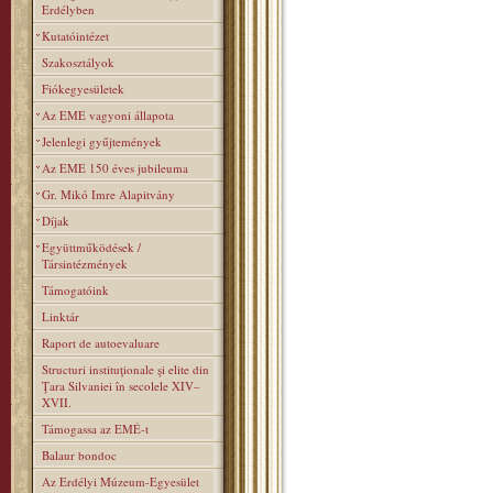
Erdélyben
Kutatóintézet
Szakosztályok
Fiókegyesületek
Az EME vagyoni állapota
Jelenlegi gyűjtemények
Az EME 150 éves jubileuma
Gr. Mikó Imre Alapitvány
Díjak
Együttműködések /
Társintézmények
Támogatóink
Linktár
Raport de autoevaluare
Structuri instituţionale şi elite din
Ţara Silvaniei în secolele XIV–
XVII.
Támogassa az EMÉ-t
Balaur bondoc
Az Erdélyi Múzeum-Egyesület