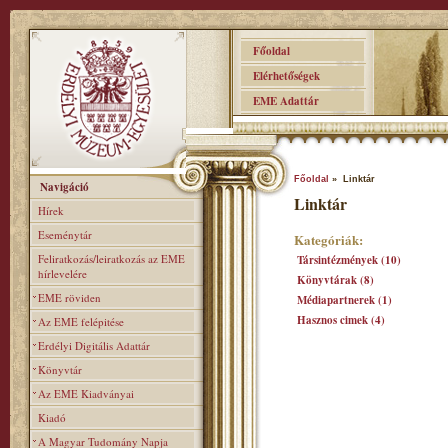
Főoldal
Elérhetőségek
EME Adattár
Főoldal
» Linktár
Navigáció
Linktár
Hírek
Eseménytár
Kategóriák:
Feliratkozás/leiratkozás az EME
Társintézmények (10)
hírlevelére
Könyvtárak (8)
EME röviden
Médiapartnerek (1)
Hasznos cimek (4)
Az EME felépitése
Erdélyi Digitális Adattár
Könyvtár
Az EME Kiadványai
Kiadó
A Magyar Tudomány Napja