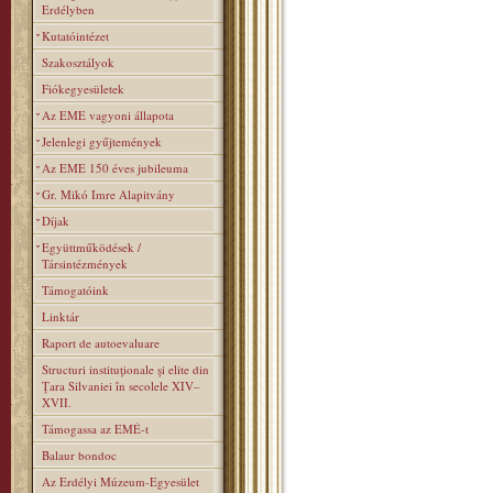
Erdélyben
Kutatóintézet
Szakosztályok
Fiókegyesületek
Az EME vagyoni állapota
Jelenlegi gyűjtemények
Az EME 150 éves jubileuma
Gr. Mikó Imre Alapitvány
Díjak
Együttműködések /
Társintézmények
Támogatóink
Linktár
Raport de autoevaluare
Structuri instituţionale şi elite din
Ţara Silvaniei în secolele XIV–
XVII.
Támogassa az EMÉ-t
Balaur bondoc
Az Erdélyi Múzeum-Egyesület