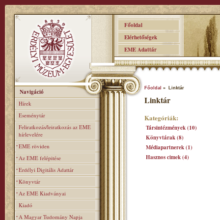
Főoldal
Elérhetőségek
EME Adattár
Főoldal
» Linktár
Navigáció
Linktár
Hírek
Eseménytár
Kategóriák:
Feliratkozás/leiratkozás az EME
Társintézmények (10)
hírlevelére
Könyvtárak (8)
EME röviden
Médiapartnerek (1)
Hasznos cimek (4)
Az EME felépitése
Erdélyi Digitális Adattár
Könyvtár
Az EME Kiadványai
Kiadó
A Magyar Tudomány Napja