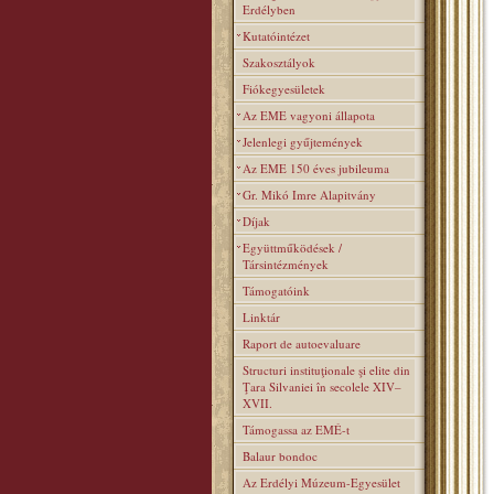
Erdélyben
Kutatóintézet
Szakosztályok
Fiókegyesületek
Az EME vagyoni állapota
Jelenlegi gyűjtemények
Az EME 150 éves jubileuma
Gr. Mikó Imre Alapitvány
Díjak
Együttműködések /
Társintézmények
Támogatóink
Linktár
Raport de autoevaluare
Structuri instituţionale şi elite din
Ţara Silvaniei în secolele XIV–
XVII.
Támogassa az EMÉ-t
Balaur bondoc
Az Erdélyi Múzeum-Egyesület