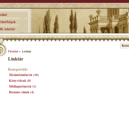
ldal
hetőségek
 Adattár
Kere
Főoldal
» Linktár
Linktár
Kategóriák:
Társintézmények (10)
Könyvtárak (8)
Médiapartnerek (1)
Hasznos cimek (4)