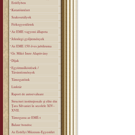
Erdélyben
Kutatóintézet
Szakosztályok
Fiókegyesületek
Az EME vagyoni állapota
Jelenlegi gyűjtemények
Az EME 150 éves jubileuma
Gr. Mikó Imre Alapitvány
Díjak
Együttműködések /
Társintézmények
Támogatóink
Linktár
Raport de autoevaluare
Structuri instituţionale şi elite din
Ţara Silvaniei în secolele XIV–
XVII.
Támogassa az EMÉ-t
Balaur bondoc
Az Erdélyi Múzeum-Egyesület