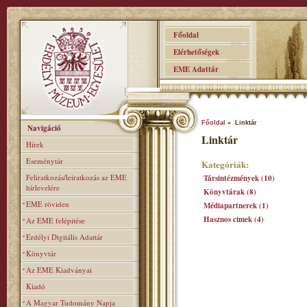
Főoldal
Elérhetőségek
EME Adattár
Főoldal
» Linktár
Navigáció
Linktár
Hírek
Eseménytár
Kategóriák:
Feliratkozás/leiratkozás az EME
Társintézmények (10)
hírlevelére
Könyvtárak (8)
EME röviden
Médiapartnerek (1)
Hasznos cimek (4)
Az EME felépitése
Erdélyi Digitális Adattár
Könyvtár
Az EME Kiadványai
Kiadó
A Magyar Tudomány Napja