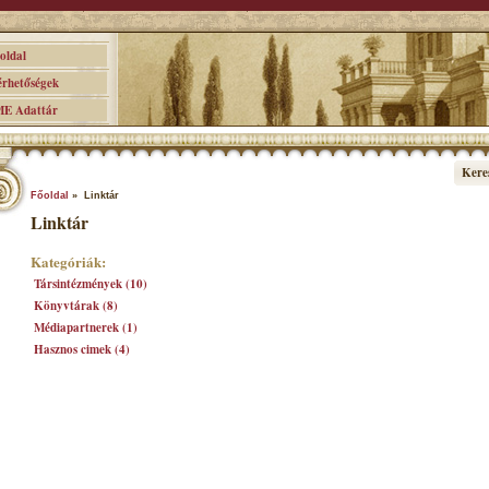
ldal
hetőségek
 Adattár
Kere
Főoldal
» Linktár
Linktár
Kategóriák:
Társintézmények (10)
Könyvtárak (8)
Médiapartnerek (1)
Hasznos cimek (4)