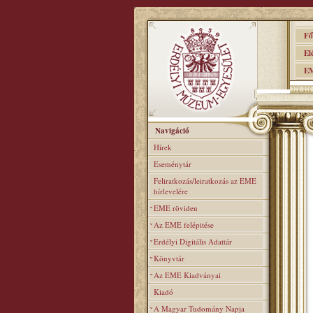
Főo
Elér
EME
Navigáció
Hírek
Eseménytár
Feliratkozás/leiratkozás az EME
hírlevelére
EME röviden
Az EME felépitése
Erdélyi Digitális Adattár
Könyvtár
Az EME Kiadványai
Kiadó
A Magyar Tudomány Napja