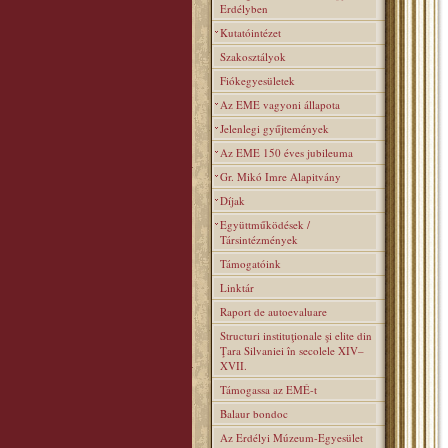
Erdélyben
Kutatóintézet
Szakosztályok
Fiókegyesületek
Az EME vagyoni állapota
Jelenlegi gyűjtemények
Az EME 150 éves jubileuma
Gr. Mikó Imre Alapitvány
Díjak
Együttműködések /
Társintézmények
Támogatóink
Linktár
Raport de autoevaluare
Structuri instituţionale şi elite din
Ţara Silvaniei în secolele XIV–
XVII.
Támogassa az EMÉ-t
Balaur bondoc
Az Erdélyi Múzeum-Egyesület