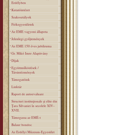
Erdélyben
Kutatóintézet
Szakosztályok
Fiókegyesületek
Az EME vagyoni állapota
Jelenlegi gyűjtemények
Az EME 150 éves jubileuma
Gr. Mikó Imre Alapitvány
Díjak
Együttműködések /
Társintézmények
Támogatóink
Linktár
Raport de autoevaluare
Structuri instituţionale şi elite din
Ţara Silvaniei în secolele XIV–
XVII.
Támogassa az EMÉ-t
Balaur bondoc
Az Erdélyi Múzeum-Egyesület