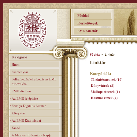
Főoldal
Elérhetőségek
EME Adattár
Főoldal
» Linktár
Navigáció
Linktár
Hírek
Eseménytár
Kategóriák:
Feliratkozás/leiratkozás az EME
Társintézmények (10)
hírlevelére
Könyvtárak (8)
EME röviden
Médiapartnerek (1)
Hasznos cimek (4)
Az EME felépitése
Erdélyi Digitális Adattár
Könyvtár
Az EME Kiadványai
Kiadó
A Magyar Tudomány Napja