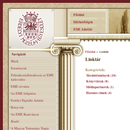
Főoldal
Elérhetőségek
EME Adattár
Főoldal
» Linktár
Navigáció
Linktár
Hírek
Eseménytár
Kategóriák:
Feliratkozás/leiratkozás az EME
Társintézmények (10)
hírlevelére
Könyvtárak (8)
EME röviden
Médiapartnerek (1)
Hasznos cimek (4)
Az EME felépitése
Erdélyi Digitális Adattár
Könyvtár
Az EME Kiadványai
Kiadó
A Magyar Tudomány Napja