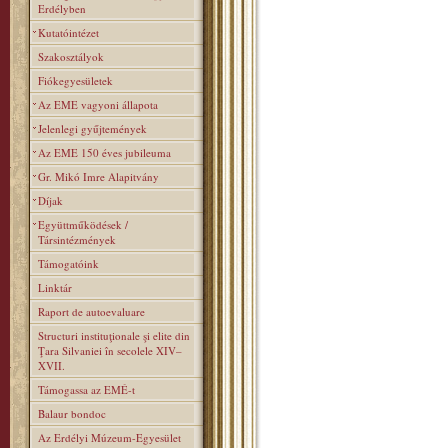
Erdélyben
Kutatóintézet
Szakosztályok
Fiókegyesületek
Az EME vagyoni állapota
Jelenlegi gyűjtemények
Az EME 150 éves jubileuma
Gr. Mikó Imre Alapitvány
Díjak
Együttműködések /
Társintézmények
Támogatóink
Linktár
Raport de autoevaluare
Structuri instituţionale şi elite din
Ţara Silvaniei în secolele XIV–
XVII.
Támogassa az EMÉ-t
Balaur bondoc
Az Erdélyi Múzeum-Egyesület