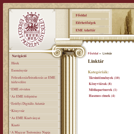
Főoldal
Elérhetőségek
EME Adattár
Főoldal
» Linktár
Navigáció
Linktár
Hírek
Eseménytár
Kategóriák:
Feliratkozás/leiratkozás az EME
Társintézmények (10)
hírlevelére
Könyvtárak (8)
EME röviden
Médiapartnerek (1)
Hasznos cimek (4)
Az EME felépitése
Erdélyi Digitális Adattár
Könyvtár
Az EME Kiadványai
Kiadó
A Magyar Tudomány Napja