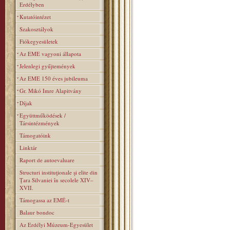
Erdélyben
Kutatóintézet
Szakosztályok
Fiókegyesületek
Az EME vagyoni állapota
Jelenlegi gyűjtemények
Az EME 150 éves jubileuma
Gr. Mikó Imre Alapitvány
Díjak
Együttműködések /
Társintézmények
Támogatóink
Linktár
Raport de autoevaluare
Structuri instituţionale şi elite din
Ţara Silvaniei în secolele XIV–
XVII.
Támogassa az EMÉ-t
Balaur bondoc
Az Erdélyi Múzeum-Egyesület