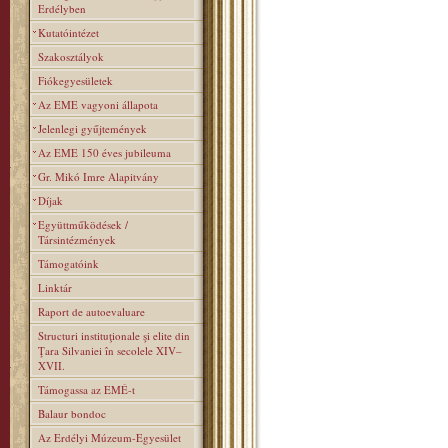
Erdélyben
Kutatóintézet
Szakosztályok
Fiókegyesületek
Az EME vagyoni állapota
Jelenlegi gyűjtemények
Az EME 150 éves jubileuma
Gr. Mikó Imre Alapitvány
Díjak
Együttműködések /
Társintézmények
Támogatóink
Linktár
Raport de autoevaluare
Structuri instituţionale şi elite din
Ţara Silvaniei în secolele XIV–
XVII.
Támogassa az EMÉ-t
Balaur bondoc
Az Erdélyi Múzeum-Egyesület