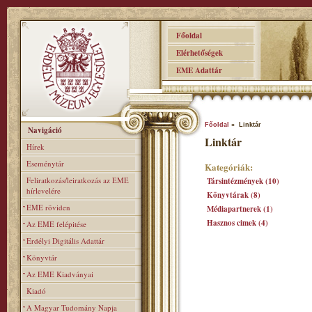
Főoldal
Elérhetőségek
EME Adattár
Főoldal
» Linktár
Navigáció
Linktár
Hírek
Eseménytár
Kategóriák:
Feliratkozás/leiratkozás az EME
Társintézmények (10)
hírlevelére
Könyvtárak (8)
EME röviden
Médiapartnerek (1)
Hasznos cimek (4)
Az EME felépitése
Erdélyi Digitális Adattár
Könyvtár
Az EME Kiadványai
Kiadó
A Magyar Tudomány Napja