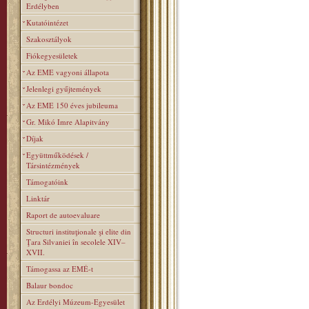
Erdélyben
Kutatóintézet
Szakosztályok
Fiókegyesületek
Az EME vagyoni állapota
Jelenlegi gyűjtemények
Az EME 150 éves jubileuma
Gr. Mikó Imre Alapitvány
Díjak
Együttműködések /
Társintézmények
Támogatóink
Linktár
Raport de autoevaluare
Structuri instituţionale şi elite din
Ţara Silvaniei în secolele XIV–
XVII.
Támogassa az EMÉ-t
Balaur bondoc
Az Erdélyi Múzeum-Egyesület