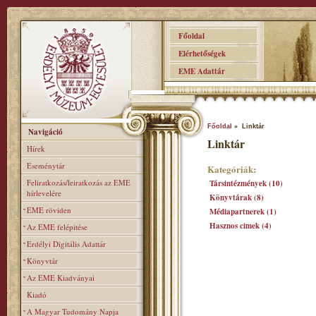
Főoldal
Elérhetőségek
EME Adattár
Főoldal
» Linktár
Navigáció
Linktár
Hírek
Eseménytár
Kategóriák:
Feliratkozás/leiratkozás az EME
Társintézmények (10)
hírlevelére
Könyvtárak (8)
EME röviden
Médiapartnerek (1)
Hasznos cimek (4)
Az EME felépitése
Erdélyi Digitális Adattár
Könyvtár
Az EME Kiadványai
Kiadó
A Magyar Tudomány Napja