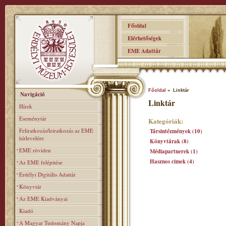
Főoldal
Elérhetőségek
EME Adattár
Főoldal
» Linktár
Navigáció
Linktár
Hírek
Eseménytár
Kategóriák:
Feliratkozás/leiratkozás az EME
Társintézmények (10)
hírlevelére
Könyvtárak (8)
EME röviden
Médiapartnerek (1)
Hasznos cimek (4)
Az EME felépitése
Erdélyi Digitális Adattár
Könyvtár
Az EME Kiadványai
Kiadó
A Magyar Tudomány Napja