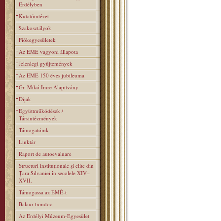
Erdélyben
Kutatóintézet
Szakosztályok
Fiókegyesületek
Az EME vagyoni állapota
Jelenlegi gyűjtemények
Az EME 150 éves jubileuma
Gr. Mikó Imre Alapitvány
Díjak
Együttműködések /
Társintézmények
Támogatóink
Linktár
Raport de autoevaluare
Structuri instituţionale şi elite din
Ţara Silvaniei în secolele XIV–
XVII.
Támogassa az EMÉ-t
Balaur bondoc
Az Erdélyi Múzeum-Egyesület