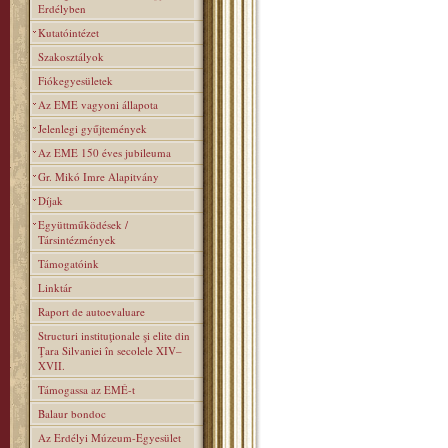
Erdélyben
Kutatóintézet
Szakosztályok
Fiókegyesületek
Az EME vagyoni állapota
Jelenlegi gyűjtemények
Az EME 150 éves jubileuma
Gr. Mikó Imre Alapitvány
Díjak
Együttműködések /
Társintézmények
Támogatóink
Linktár
Raport de autoevaluare
Structuri instituţionale şi elite din
Ţara Silvaniei în secolele XIV–
XVII.
Támogassa az EMÉ-t
Balaur bondoc
Az Erdélyi Múzeum-Egyesület