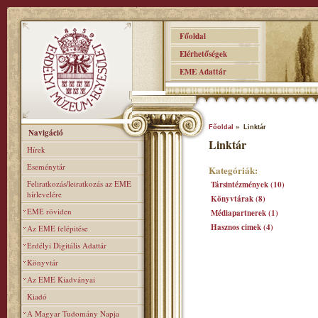
Főoldal
Elérhetőségek
EME Adattár
Főoldal
» Linktár
Navigáció
Linktár
Hírek
Eseménytár
Kategóriák:
Feliratkozás/leiratkozás az EME
Társintézmények (10)
hírlevelére
Könyvtárak (8)
EME röviden
Médiapartnerek (1)
Hasznos cimek (4)
Az EME felépitése
Erdélyi Digitális Adattár
Könyvtár
Az EME Kiadványai
Kiadó
A Magyar Tudomány Napja