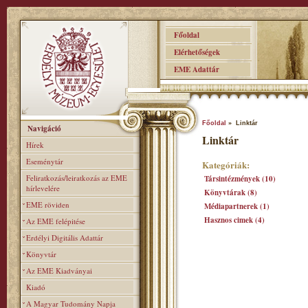
Főoldal
Elérhetőségek
EME Adattár
Főoldal
» Linktár
Navigáció
Linktár
Hírek
Eseménytár
Kategóriák:
Feliratkozás/leiratkozás az EME
Társintézmények (10)
hírlevelére
Könyvtárak (8)
EME röviden
Médiapartnerek (1)
Hasznos cimek (4)
Az EME felépitése
Erdélyi Digitális Adattár
Könyvtár
Az EME Kiadványai
Kiadó
A Magyar Tudomány Napja