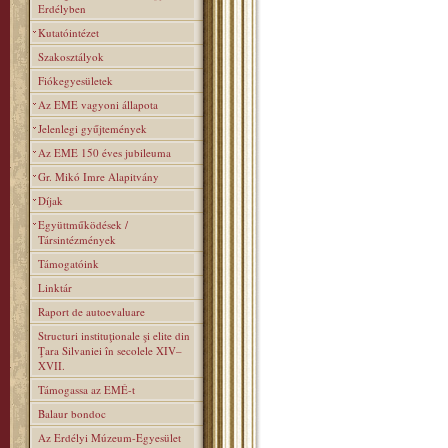
Erdélyben
Kutatóintézet
Szakosztályok
Fiókegyesületek
Az EME vagyoni állapota
Jelenlegi gyűjtemények
Az EME 150 éves jubileuma
Gr. Mikó Imre Alapitvány
Díjak
Együttműködések /
Társintézmények
Támogatóink
Linktár
Raport de autoevaluare
Structuri instituţionale şi elite din
Ţara Silvaniei în secolele XIV–
XVII.
Támogassa az EMÉ-t
Balaur bondoc
Az Erdélyi Múzeum-Egyesület