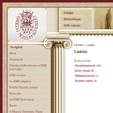
Főoldal
Elérhetőségek
EME Adattár
Főoldal
» Linktár
Navigáció
Linktár
Hírek
Eseménytár
Kategóriák:
Feliratkozás/leiratkozás az EME
Társintézmények (10)
hírlevelére
Könyvtárak (8)
EME röviden
Médiapartnerek (1)
Hasznos cimek (4)
Az EME felépitése
Erdélyi Digitális Adattár
Könyvtár
Az EME Kiadványai
Kiadó
A Magyar Tudomány Napja