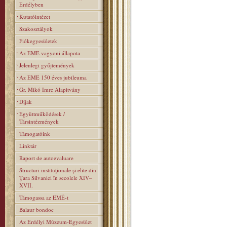
Erdélyben
Kutatóintézet
Szakosztályok
Fiókegyesületek
Az EME vagyoni állapota
Jelenlegi gyűjtemények
Az EME 150 éves jubileuma
Gr. Mikó Imre Alapitvány
Díjak
Együttműködések /
Társintézmények
Támogatóink
Linktár
Raport de autoevaluare
Structuri instituţionale şi elite din
Ţara Silvaniei în secolele XIV–
XVII.
Támogassa az EMÉ-t
Balaur bondoc
Az Erdélyi Múzeum-Egyesület