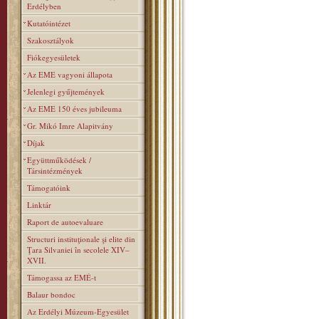
Erdélyben
Kutatóintézet
Szakosztályok
Fiókegyesületek
Az EME vagyoni állapota
Jelenlegi gyűjtemények
Az EME 150 éves jubileuma
Gr. Mikó Imre Alapitvány
Díjak
Együttműködések /
Társintézmények
Támogatóink
Linktár
Raport de autoevaluare
Structuri instituţionale şi elite din
Ţara Silvaniei în secolele XIV–
XVII.
Támogassa az EMÉ-t
Balaur bondoc
Az Erdélyi Múzeum-Egyesület