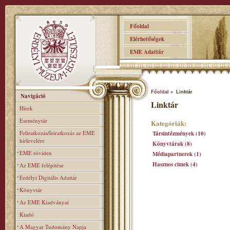
Főoldal
Elérhetőségek
EME Adattár
Főoldal
» Linktár
Navigáció
Linktár
Hírek
Eseménytár
Kategóriák:
Feliratkozás/leiratkozás az EME
Társintézmények (10)
hírlevelére
Könyvtárak (8)
EME röviden
Médiapartnerek (1)
Hasznos cimek (4)
Az EME felépitése
Erdélyi Digitális Adattár
Könyvtár
Az EME Kiadványai
Kiadó
A Magyar Tudomány Napja